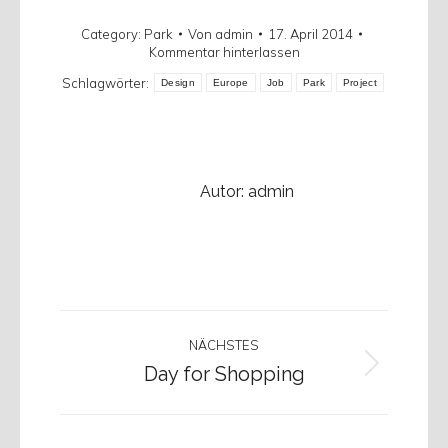
Category:
Park
Von
admin
17. April 2014
Kommentar hinterlassen
Schlagwörter:
Design
Europe
Job
Park
Project
Autor:
admin
Kommentarnavigation
NÄCHSTES
Day for Shopping
Nächster
Beitrag: